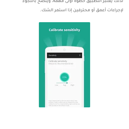
لذلك يعتبر التطبيق خطوة أولى مهمة، ويُنصح باللجوء
لإجراءات أعمق أو محترفين إذا استمر الشك.