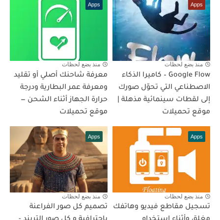
Apps
Apps
منذ بضع لحظات
منذ بضع لحظات
Google Flow – كاميرا الذكاء
معرفة شاحنك أصلي أو تقليد
الاصطناعي التي تحوّل صورك
ومعرفة عمر البطارية ودرجة
إلى لقطات سينمائية مذهلة |
حرارة الجهاز أثناء الشحن —
موقع تحميلات
موقع تحميلات
Apps
Apps
منذ بضع لحظات
منذ بضع لحظات
تسجيل مقاطع فيديو وهاتفك
تصميم كل صور الفراعنة
مغلق وأثناء استخدام
باحترافية و كل صور التريند -