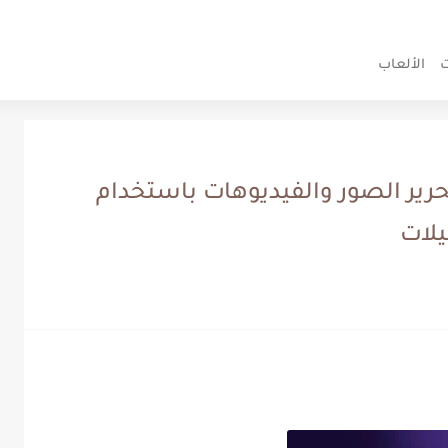
 الخصوصية
اتصل بنا
من نحن
ت
الألعاب
 AI Marvels - HitPaw لتحرير الصور والفيديوهات باستخدام
يلات